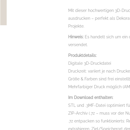
Datei
Mit dieser hochwertigen 3D-Druc
STL
ausdrucken – perfekt als Dekora
3MF
Projekte.
|
Hinweis:
Es handelt sich um ein d
Deko
versendet.
zum
3D
Produktdetails:
Drucken
Digitale 3D-Druckdatei
|
Druckzeit: variiert je nach Druc
Digitale
Größe & Farben sind frei einstell
Datei
Mehrfarbiger Druck möglich (AMS
|
Im Download enthalten:
Deko
STL und .3MF-Datei (optimiert f
3D
ZIP-Archiv (.7z – muss vor der 
Druck
.7z entpacken so funktionierts: 
|
extrahieren, Ziel/Speicherort d