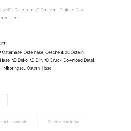
L 3MF | Deko zum 3D Drucken | Digitale Datei |
werbelizenz
agen
D Osterhase
,
Osterhase
,
Geschenk zu Ostern
,
 Hase
,
3D Deko
,
3D DIY
,
3D Druck
,
Download Datei
,
i
,
Mitbringsel
,
Ostern
,
Hase
oduktsicherheit
Zusätzliche Infos