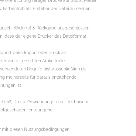
Veröffentlichung fertiger Drucke auf Social Media
. Farbenfroh als Ersteller der Datei zu nennen.
tausch, Widerruf & Rückgabe ausgeschlossen
en, dass der eigene Drucker das Dateiformat
Support beim Import oder Druck an
der von dir erstellten Artikeltexte,
verwendeten Begriffe bist ausschließlich du
ung meinerseits für daraus entstehende
nungen ist
schleiß, Druck-/Anwendungsfehler, technische
 Folgeschäden, entgangene
fer mit diesen Nutzungsbedingungen