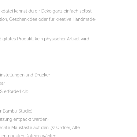
kdatei kannst du dir Deko ganz einfach selbst
tion, Geschenkidee oder für kreative Handmade-
igitales Produkt, kein physischer Artikel wird
keinstellungen und Drucker
bar
 erforderlich)
ür Bambu Studio)
Nutzung entpackt werden)
Rechte Maustaste auf den .7z Ordner, Alle
er entpackten Dateien wählen.