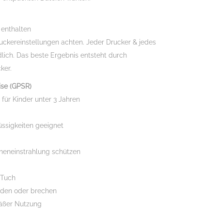
 enthalten
ruckereinstellungen achten. Jeder Drucker & jedes
dlich. Das beste Ergebnis entsteht durch
ker.
ise (GPSR)
 für Kinder unter 3 Jahren
üssigkeiten geeignet
nneneinstrahlung schützen
 Tuch
rden oder brechen
äßer Nutzung