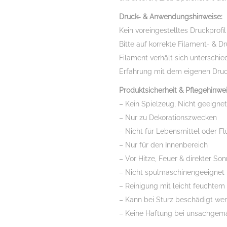
Inkl.
kleiner
Druck- & Anwendungshinweise:
Gewerbelizenz
Kein voreingestelltes Druckprofil
Menge
Bitte auf korrekte Filament- & D
Filament verhält sich unterschie
Erfahrung mit dem eigenen Druc
Produktsicherheit & Pflegehinwe
– Kein Spielzeug, Nicht geeignet
– Nur zu Dekorationszwecken
– Nicht für Lebensmittel oder Fl
– Nur für den Innenbereich
– Vor Hitze, Feuer & direkter So
– Nicht spülmaschinengeeignet
– Reinigung mit leicht feuchtem
– Kann bei Sturz beschädigt we
– Keine Haftung bei unsachgem