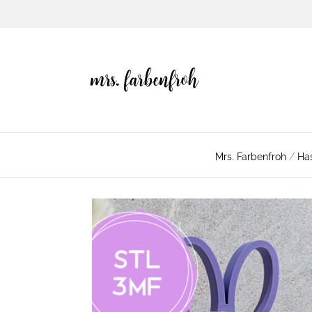
Mrs. Farbenfroh
/
Has