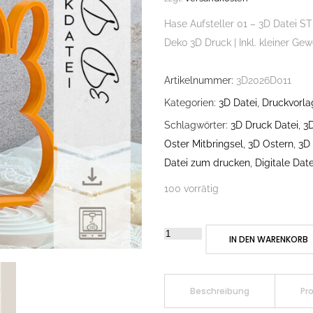
Hase Aufsteller 01 – 3D Datei ST
Deko 3D Druck | Inkl. kleiner Ge
Artikelnummer:
3D2026D011
Kategorien:
3D Datei
,
Druckvorl
Schlagwörter:
3D Druck Datei
,
3
Oster Mitbringsel
,
3D Ostern
,
3D
Datei zum drucken
,
Digitale Date
100 vorrätig
Hase
IN DEN WARENKORB
Aufsteller
01
–
Beschreibung
Pr
3D