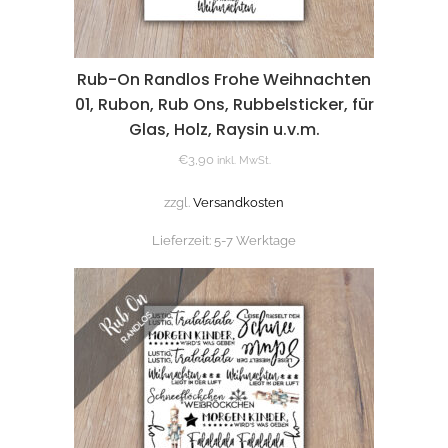
Rub-On Randlos Frohe Weihnachten
01, Rubon, Rub Ons, Rubbelsticker, für
Glas, Holz, Raysin u.v.m.
€
3,90
inkl. MwSt.
zzgl.
Versandkosten
Lieferzeit:
5-7 Werktage