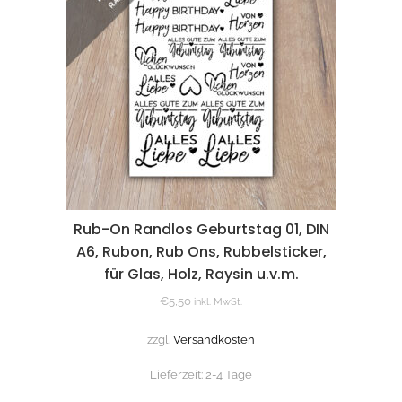
Rub-On Randlos Geburtstag 01, DIN
A6, Rubon, Rub Ons, Rubbelsticker,
für Glas, Holz, Raysin u.v.m.
€
5,50
inkl. MwSt.
zzgl.
Versandkosten
Lieferzeit:
2-4 Tage