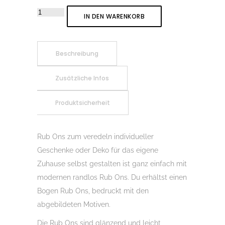
Rub-
IN DEN WARENKORB
On
Randlos
XMAS
Beschreibung
Kränze
Zusätzliche Infos
XL
01,
Produktsicherheit
Rubon,
Rub
Ons,
Rub Ons zum veredeln individueller
Rubbelsticker,
Geschenke oder Deko für das eigene
für
Zuhause selbst gestalten ist ganz einfach mit
Glas,
modernen randlos Rub Ons. Du erhältst einen
Holz,
Bogen Rub Ons, bedruckt mit den
Raysin
abgebildeten Motiven.
u.v.m.
Die Rub Ons sind glänzend und leicht