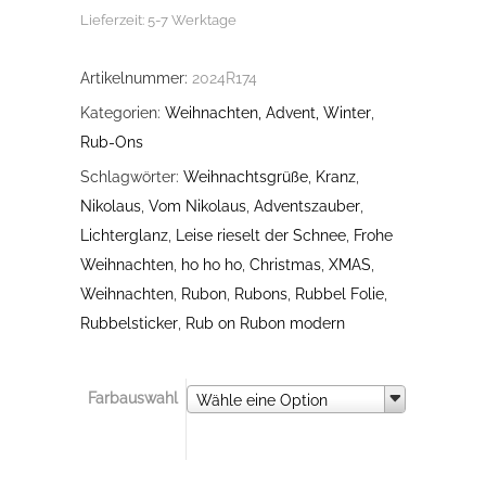
Lieferzeit:
5-7 Werktage
Artikelnummer:
2024R174
Kategorien:
Weihnachten, Advent, Winter
,
Rub-Ons
Schlagwörter:
Weihnachtsgrüße
,
Kranz
,
Nikolaus
,
Vom Nikolaus
,
Adventszauber
,
Lichterglanz
,
Leise rieselt der Schnee
,
Frohe
Weihnachten
,
ho ho ho
,
Christmas
,
XMAS
,
Weihnachten
,
Rubon
,
Rubons
,
Rubbel Folie
,
Rubbelsticker
,
Rub on Rubon modern
Farbauswahl
Farbauswahl
Wähle eine Option