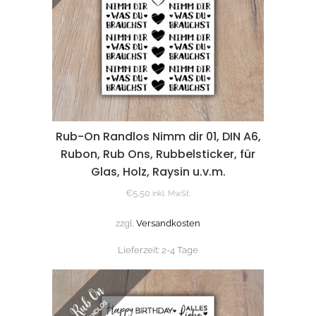
Rub-On Randlos Nimm dir 01, DIN A6,
Rubon, Rub Ons, Rubbelsticker, für
Glas, Holz, Raysin u.v.m.
€
5,50
inkl. MwSt.
zzgl.
Versandkosten
Lieferzeit:
2-4 Tage