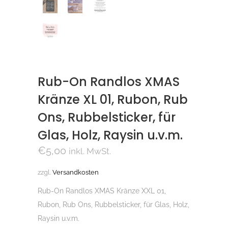
Rub-On Randlos XMAS
Kränze XL 01, Rubon, Rub
Ons, Rubbelsticker, für
Glas, Holz, Raysin u.v.m.
€
5,00
inkl. MwSt.
zzgl.
Versandkosten
Rub-On Randlos XMAS Kränze XXL 01,
Rubon, Rub Ons, Rubbelsticker, für Glas, Holz,
Raysin u.v.m.