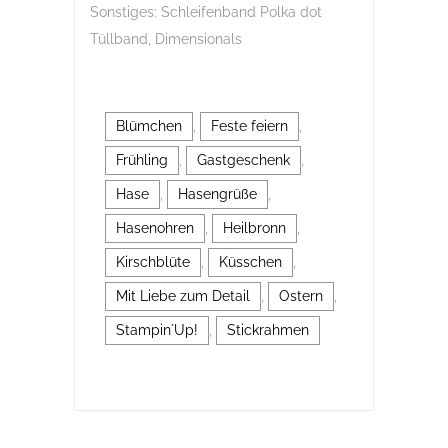
Sonstiges: Schleifenband Polka dot
Tüllband, Dimensionals
Blümchen
,
Feste feiern
,
Frühling
,
Gastgeschenk
,
Hase
,
Hasengrüße
,
Hasenohren
,
Heilbronn
,
Kirschblüte
,
Küsschen
,
Mit Liebe zum Detail
,
Ostern
,
Stampin´Up!
,
Stickrahmen