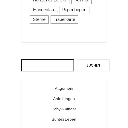
Herzliches Beileid
,
Kussrot
,
Marineblau
,
Regenbogen
,
Sterne
,
Trauerkarte
Suchen
SUCHEN
Allgemein
Anleitungen
Baby & Kinder
Buntes Leben