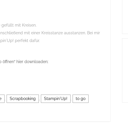
gefüllt mit Kreisen.
nschließend mit einer Kreisstanze ausstanzen. Bei mir
pin´Up! perfekt dafür.
 öffnen“
hier downloaden:
e
,
Scrapbooking
,
Stampin´Up!
,
to go