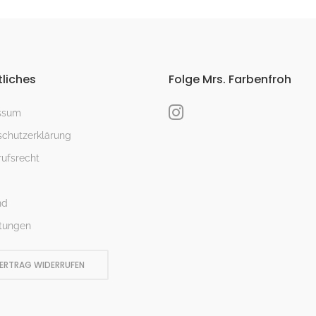
liches
Folge Mrs. Farbenfroh
ssum
chutzerklärung
ufsrecht
nd
tungen
ERTRAG WIDERRUFEN