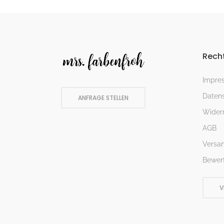
Recht
Impre
Datens
ANFRAGE STELLEN
Widerr
AGB
Versa
Bewer
V