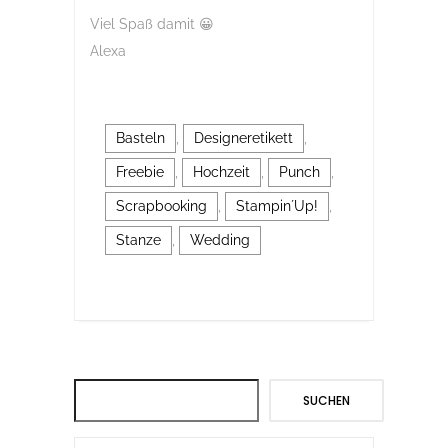
Viel Spaß damit 😀
Alexa
Basteln
,
Designeretikett
,
Freebie
,
Hochzeit
,
Punch
,
Scrapbooking
,
Stampin´Up!
,
Stanze
,
Wedding
Suchen
SUCHEN