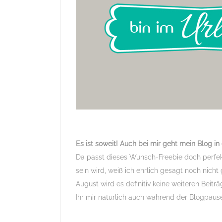
Es ist soweit! Auch bei mir geht mein Blog 
Da passt dieses Wunsch-Freebie doch perfek
sein wird, weiß ich ehrlich gesagt noch nicht
August wird es definitiv keine weiteren Bei
Ihr mir natürlich auch während der Blogpaus