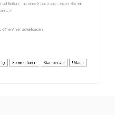
nschließend mit einer Stanze ausstanzen. Bei mir
pin´Up!
 öffnen“
hier downloaden:
ing
,
Sommerferien
,
Stampin´Up!
,
Urlaub