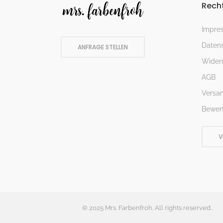
Recht
Impre
Datens
ANFRAGE STELLEN
Widerr
AGB
Versa
Bewer
V
© 2025 Mrs. Farbenfroh. All rights reserved.