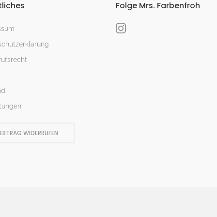
liches
Folge Mrs. Farbenfroh
ssum
chutzerklärung
ufsrecht
nd
tungen
ERTRAG WIDERRUFEN