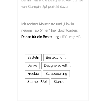
Bei mir passt die Designeretikett Stanze
von Stampin´Up! perfekt dazu.
Mit rechter Maustaste und „Link in
neuem Tab öffnen“
hier downloaden:
Danke für die Bestellung
(JPG, 2,17 MB)
Basteln
,
Bestellung
,
Danke
,
Designeretikett
,
Freebie
,
Scrapbooking
,
Stampin´Up!
,
Stanze