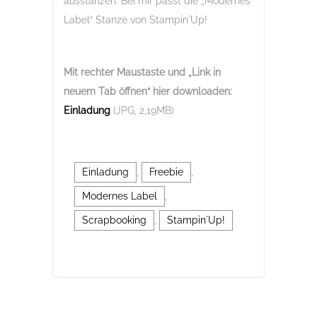
ausstanzen. Bei mir passt die „Modernes
Label“ Stanze von Stampin´Up!
Mit rechter Maustaste und „Link in
neuem Tab öffnen“
hier downloaden:
Einladung
(JPG, 2,19MB)
Einladung
,
Freebie
,
Modernes Label
,
Scrapbooking
,
Stampin´Up!