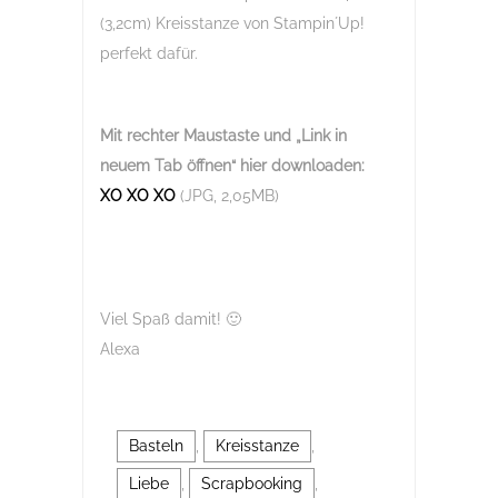
(3,2cm) Kreisstanze von Stampin´Up!
perfekt dafür.
Mit rechter Maustaste und „Link in
neuem Tab öffnen“
hier downloaden:
XO XO XO
(JPG, 2,05MB)
Viel Spaß damit! 🙂
Alexa
Basteln
,
Kreisstanze
,
Liebe
,
Scrapbooking
,