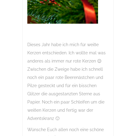
Dieses Jahr habe ich mich für weiße
Kerzen entschieden. Ich wollte mal was
anderes als immer nur rote Kerzen 😉
Zwischen die Zweige habe ich schnell
noch ein paar rote Beerenästchen und
Pilze gesteckt und für ein bisschen
Glitzer die ausgestanzten Sterne aus
Papier. Noch ein paar Schleifen um die
weißen Kerzen und fertig war der
Adventskranz 🙂
Wünsche Euch allen noch eine schöne