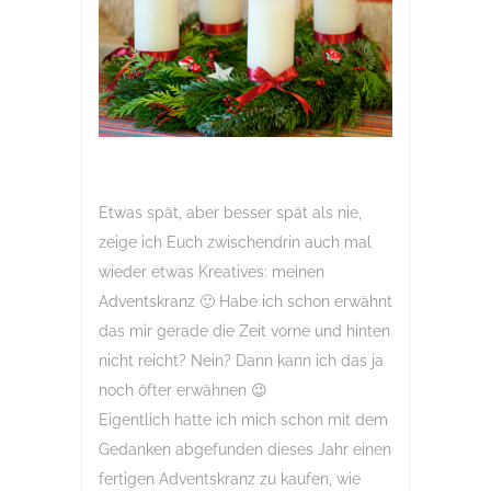
Etwas spät, aber besser spät als nie,
zeige ich Euch zwischendrin auch mal
wieder etwas Kreatives: meinen
Adventskranz 🙂 Habe ich schon erwähnt
das mir gerade die Zeit vorne und hinten
nicht reicht? Nein? Dann kann ich das ja
noch öfter erwähnen 😉
Eigentlich hatte ich mich schon mit dem
Gedanken abgefunden dieses Jahr einen
fertigen Adventskranz zu kaufen, wie