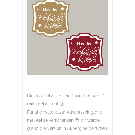
Diesmal habe ich eine Etikettvorlage für
mich gebraucht 🙂
Für alle, welche zur Adventszeit gerne
mal Kekse verschenken 😉 ich werde
glaub die Version in Aubergine benutzen.