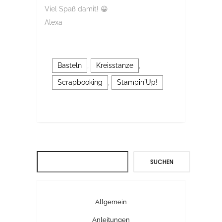
Viel Spaß damit! 😀
Alexa
Basteln
,
Kreisstanze
,
Scrapbooking
,
Stampin´Up!
Suchen
SUCHEN
Allgemein
Anleitungen