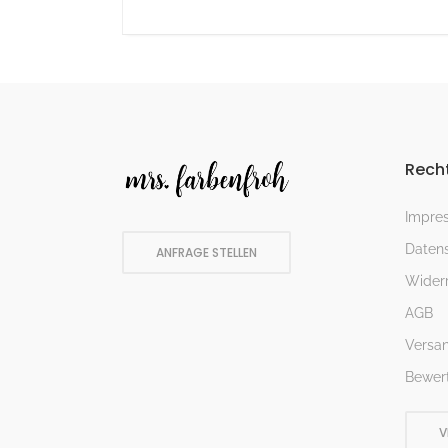
Recht
Impre
Datens
ANFRAGE STELLEN
Widerr
AGB
Versa
Bewer
V