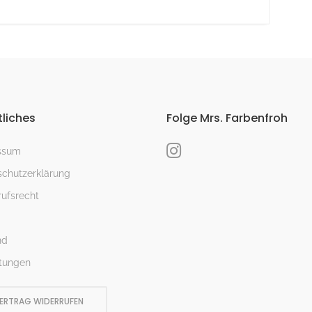
liches
Folge Mrs. Farbenfroh
ssum
chutzerklärung
ufsrecht
nd
tungen
ERTRAG WIDERRUFEN