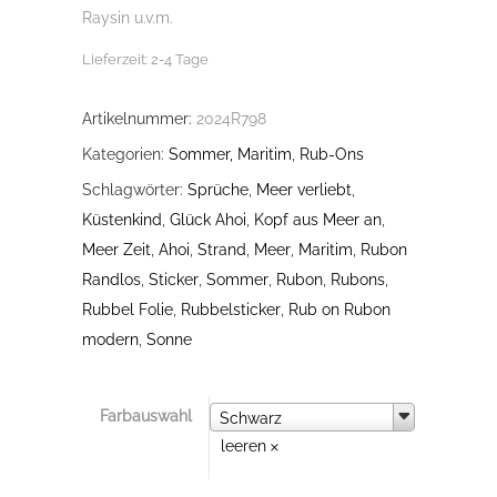
Raysin u.v.m.
Lieferzeit:
2-4 Tage
Artikelnummer:
2024R798
Kategorien:
Sommer, Maritim
,
Rub-Ons
Schlagwörter:
Sprüche
,
Meer verliebt
,
Küstenkind
,
Glück Ahoi
,
Kopf aus Meer an
,
Meer Zeit
,
Ahoi
,
Strand
,
Meer
,
Maritim
,
Rubon
Randlos
,
Sticker
,
Sommer
,
Rubon
,
Rubons
,
Rubbel Folie
,
Rubbelsticker
,
Rub on Rubon
modern
,
Sonne
Farbauswahl
Farbauswahl
Schwarz
leeren