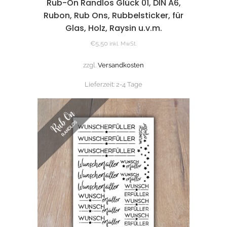
Rub-On Randlos Glück 01, DIN A6,
Rubon, Rub Ons, Rubbelsticker, für
Glas, Holz, Raysin u.v.m.
€
5,50
inkl. MwSt.
zzgl.
Versandkosten
Lieferzeit:
2-4 Tage