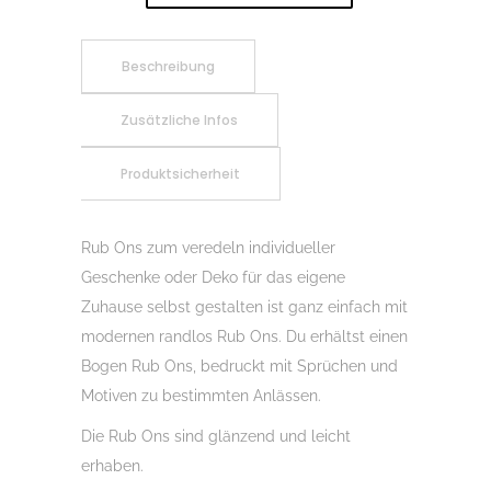
On
Sticker
Kleiner
Beschreibung
Herbstgruss
Zusätzliche Infos
01,
Rubon,
Produktsicherheit
Randlos,
Rub
Ons,
Rub Ons zum veredeln individueller
Rubbelsticker,
Geschenke oder Deko für das eigene
für
Zuhause selbst gestalten ist ganz einfach mit
Glas,
modernen randlos Rub Ons. Du erhältst einen
Holz,
Bogen Rub Ons, bedruckt mit Sprüchen und
Raysin
Motiven zu bestimmten Anlässen.
u.v.m.
Die Rub Ons sind glänzend und leicht
Menge
erhaben.