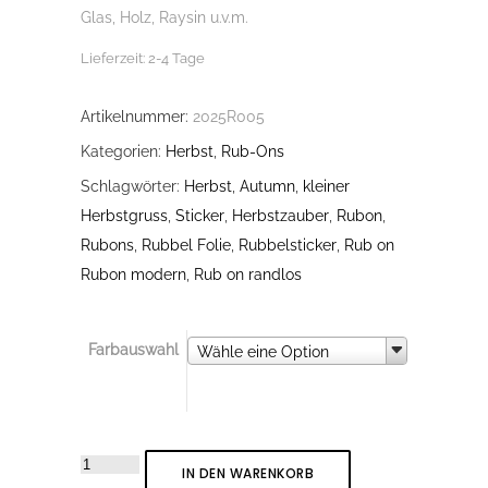
Glas, Holz, Raysin u.v.m.
Lieferzeit:
2-4 Tage
Artikelnummer:
2025R005
Kategorien:
Herbst
,
Rub-Ons
Schlagwörter:
Herbst
,
Autumn
,
kleiner
Herbstgruss
,
Sticker
,
Herbstzauber
,
Rubon
,
Rubons
,
Rubbel Folie
,
Rubbelsticker
,
Rub on
Rubon modern
,
Rub on randlos
Farbauswahl
Farbauswahl
Wähle eine Option
Rub-
IN DEN WARENKORB