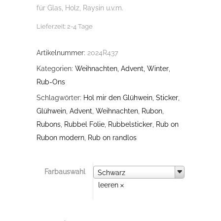
für Glas, Holz, Raysin u.v.m.
Lieferzeit:
2-4 Tage
Artikelnummer:
2024R437
Kategorien:
Weihnachten, Advent, Winter
,
Rub-Ons
Schlagwörter:
Hol mir den Glühwein
,
Sticker
,
Glühwein
,
Advent
,
Weihnachten
,
Rubon
,
Rubons
,
Rubbel Folie
,
Rubbelsticker
,
Rub on
Rubon modern
,
Rub on randlos
Farbauswahl
Farbauswahl
Schwarz
leeren