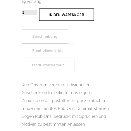
19 vorrätig
Rub-
IN DEN WARENKORB
On
Sticker
Ho
Beschreibung
Ho
Zusätzliche Infos
Hol
´mir
Produktsicherheit
den
Glühwein
01,
Rub Ons zum veredeln individueller
Rubon,
Geschenke oder Deko für das eigene
Randlos,
Zuhause selbst gestalten ist ganz einfach mit
Rub
modernen randlos Rub Ons. Du erhältst einen
Ons,
Bogen Rub Ons, bedruckt mit Sprüchen und
Rubbelsticker,
Motiven zu bestimmten Anlässen.
für