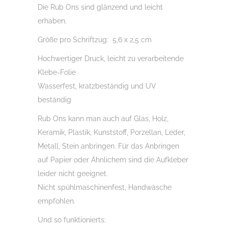
Die Rub Ons sind glänzend und leicht
Glas,
erhaben.
Holz,
Größe pro Schriftzug: 5,6 x 2,5 cm
Raysin
u.v.m.
Hochwertiger Druck, leicht zu verarbeitende
Menge
Klebe-Folie
Wasserfest, kratzbeständig und UV
beständig
Rub Ons kann man auch auf Glas, Holz,
Keramik, Plastik, Kunststoff, Porzellan, Leder,
Metall, Stein anbringen. Für das Anbringen
auf Papier oder Ähnlichem sind die Aufkleber
leider nicht geeignet.
Nicht spühlmaschinenfest, Handwäsche
empfohlen.
Und so funktionierts: