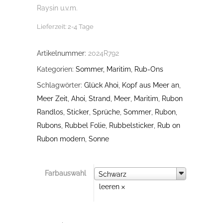
Raysin u.v.m.
Lieferzeit:
2-4 Tage
Artikelnummer:
2024R792
Kategorien:
Sommer, Maritim
,
Rub-Ons
Schlagwörter:
Glück Ahoi
,
Kopf aus Meer an
,
Meer Zeit
,
Ahoi
,
Strand
,
Meer
,
Maritim
,
Rubon
Randlos
,
Sticker
,
Sprüche
,
Sommer
,
Rubon
,
Rubons
,
Rubbel Folie
,
Rubbelsticker
,
Rub on
Rubon modern
,
Sonne
Farbauswahl
Farbauswahl
Schwarz
leeren