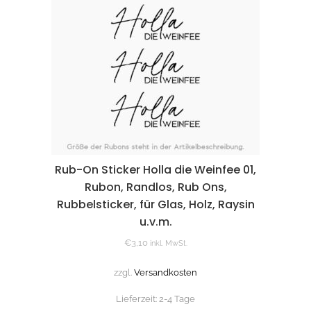
Rub-On Sticker Holla die Weinfee 01,
Rubon, Randlos, Rub Ons,
Rubbelsticker, für Glas, Holz, Raysin
u.v.m.
€
3,10
inkl. MwSt.
zzgl.
Versandkosten
Lieferzeit:
2-4 Tage