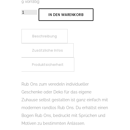
9 vorrätig
Rub-
IN DEN WARENKORB
On
Sticker
Glück
Beschreibung
Ahoi
Zusätzliche Infos
02,
Rubon,
Produktsicherheit
Randlos,
Rub
Ons,
Rub Ons zum veredeln individueller
Rubbelsticker,
Geschenke oder Deko für das eigene
für
Zuhause selbst gestalten ist ganz einfach mit
Glas,
modernen randlos Rub Ons. Du erhältst einen
Holz,
Bogen Rub Ons, bedruckt mit Sprüchen und
Raysin
Motiven zu bestimmten Anlässen.
u.v.m.