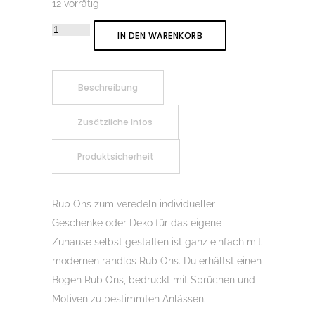
12 vorrätig
Rub-
IN DEN WARENKORB
On
Sticker
Glück
Beschreibung
Ahoi
Zusätzliche Infos
01,
Rubon,
Produktsicherheit
Randlos,
Rub
Ons,
Rub Ons zum veredeln individueller
Rubbelsticker,
Geschenke oder Deko für das eigene
für
Zuhause selbst gestalten ist ganz einfach mit
Glas,
modernen randlos Rub Ons. Du erhältst einen
Holz,
Bogen Rub Ons, bedruckt mit Sprüchen und
Raysin
Motiven zu bestimmten Anlässen.
u.v.m.