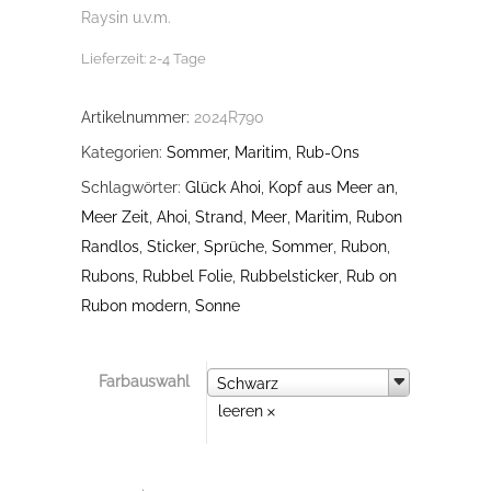
Raysin u.v.m.
Lieferzeit:
2-4 Tage
Artikelnummer:
2024R790
Kategorien:
Sommer, Maritim
,
Rub-Ons
Schlagwörter:
Glück Ahoi
,
Kopf aus Meer an
,
Meer Zeit
,
Ahoi
,
Strand
,
Meer
,
Maritim
,
Rubon
Randlos
,
Sticker
,
Sprüche
,
Sommer
,
Rubon
,
Rubons
,
Rubbel Folie
,
Rubbelsticker
,
Rub on
Rubon modern
,
Sonne
Farbauswahl
Farbauswahl
Schwarz
leeren