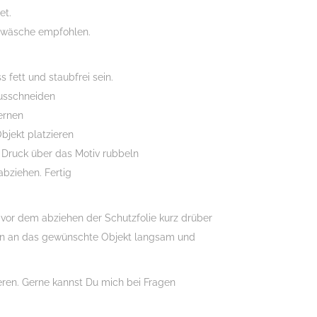
et.
dwäsche empfohlen.
 fett und staubfrei sein.
usschneiden
fernen
bjekt platzieren
 Druck über das Motiv rubbeln
abziehen. Fertig
n vor dem abziehen der Schutzfolie kurz drüber
n an das gewünschte Objekt langsam und
ieren. Gerne kannst Du mich bei Fragen