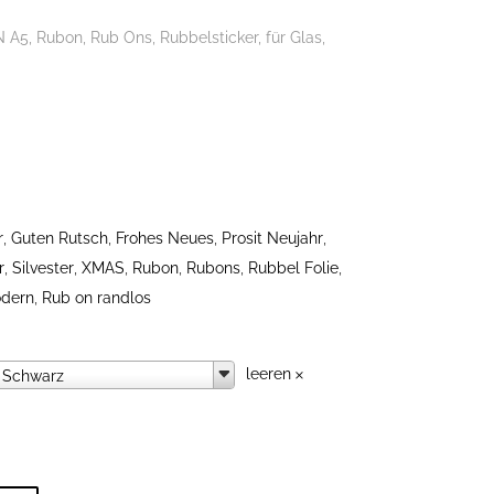
 A5, Rubon, Rub Ons, Rubbelsticker, für Glas,
r
,
Guten Rutsch
,
Frohes Neues
,
Prosit Neujahr
,
r
,
Silvester
,
XMAS
,
Rubon
,
Rubons
,
Rubbel Folie
,
odern
,
Rub on randlos
leeren
Farbauswahl
Schwarz