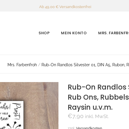
Ab 49,00 € Versandkostenfrei
SHOP
MEIN KONTO
MRS. FARBENF
Mrs. Farbenfroh
/
Rub-On Randlos Silvester 01, DIN A5, Rubon, Ru
Rub-On Randlos Si
Rub Ons, Rubbelsti
Raysin u.v.m.
€
7,90
inkl. MwSt.
zzgl.
Versandkosten