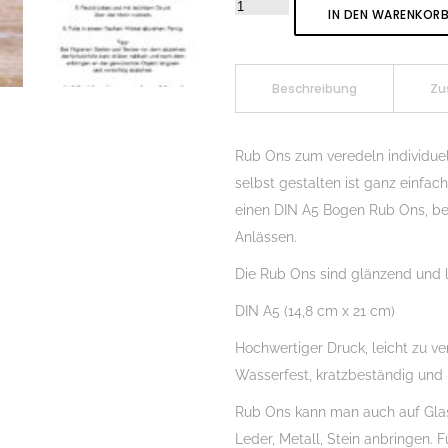
Rub-
IN DEN WARENKOR
On
Randlos
Silvester
Beschreibung
Zu
01,
DIN
Rub Ons zum veredeln individue
A5,
selbst gestalten ist ganz einfa
Rubon,
einen DIN A5 Bogen Rub Ons, b
Rub
Anlässen.
Ons,
Die Rub Ons sind glänzend und l
Rubbelsticker,
für
DIN A5 (14,8 cm x 21 cm)
Glas,
Hochwertiger Druck, leicht zu ve
Holz,
Wasserfest, kratzbeständig und
Raysin
u.v.m.
Rub Ons kann man auch auf Glas, 
Menge
Leder, Metall, Stein anbringen. 