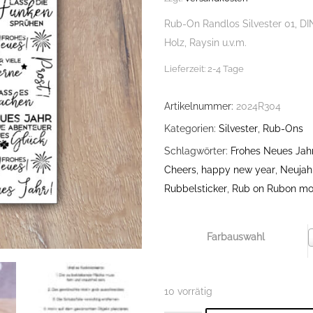
Rub-On Randlos Silvester 01, DIN
Holz, Raysin u.v.m.
Lieferzeit:
2-4 Tage
Artikelnummer:
2024R304
Kategorien:
Silvester
,
Rub-Ons
Schlagwörter:
Frohes Neues Jah
Cheers
,
happy new year
,
Neujah
Rubbelsticker
,
Rub on Rubon m
Farbauswahl
10 vorrätig