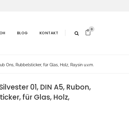
0
ROH
BLOG
KONTAKT
b Ons, Rubbelsticker, für Glas, Holz, Raysin u.v.m.
lvester 01, DIN A5, Rubon,
cker, für Glas, Holz,