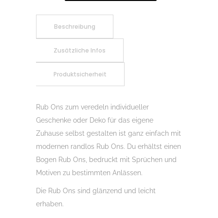
Adventszauber
02,
Beschreibung
Rubon,
Zusätzliche Infos
Rub
Ons,
Produktsicherheit
Rubbelsticker,
für
Glas,
Rub Ons zum veredeln individueller
Holz,
Geschenke oder Deko für das eigene
Raysin
Zuhause selbst gestalten ist ganz einfach mit
u.v.m.
modernen randlos Rub Ons. Du erhältst einen
Menge
Bogen Rub Ons, bedruckt mit Sprüchen und
Motiven zu bestimmten Anlässen.
Die Rub Ons sind glänzend und leicht
erhaben.