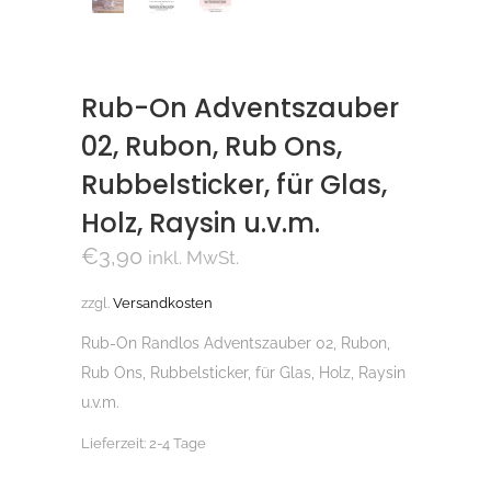
Rub-On Adventszauber
02, Rubon, Rub Ons,
Rubbelsticker, für Glas,
Holz, Raysin u.v.m.
€
3,90
inkl. MwSt.
zzgl.
Versandkosten
Rub-On Randlos Adventszauber 02, Rubon,
Rub Ons, Rubbelsticker, für Glas, Holz, Raysin
u.v.m.
Lieferzeit:
2-4 Tage