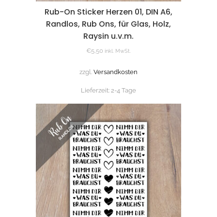
Rub-On Sticker Herzen 01, DIN A6,
Randlos, Rub Ons, für Glas, Holz,
Raysin u.v.m.
€
5,50
inkl. MwSt.
zzgl.
Versandkosten
Lieferzeit:
2-4 Tage