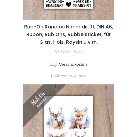
Rub-On Randlos Nimm dir 01, DIN A6,
Rubon, Rub Ons, Rubbelsticker, für
Glas, Holz, Raysin u.v.m.
€
5,50
inkl. MwSt.
zzgl.
Versandkosten
Lieferzeit:
2-4 Tage