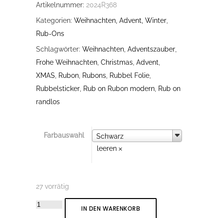
Artikelnummer:
2024R368
Kategorien:
Weihnachten, Advent, Winter
,
Rub-Ons
Schlagwörter:
Weihnachten
,
Adventszauber
,
Frohe Weihnachten
,
Christmas
,
Advent
,
XMAS
,
Rubon
,
Rubons
,
Rubbel Folie
,
Rubbelsticker
,
Rub on Rubon modern
,
Rub on
randlos
Farbauswahl
Farbauswahl
Schwarz
leeren
27 vorrätig
Rub-
IN DEN WARENKORB
On