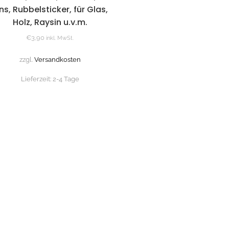
ns, Rubbelsticker, für Glas,
Holz, Raysin u.v.m.
€
3,90
inkl. MwSt.
zzgl.
Versandkosten
Lieferzeit:
2-4 Tage