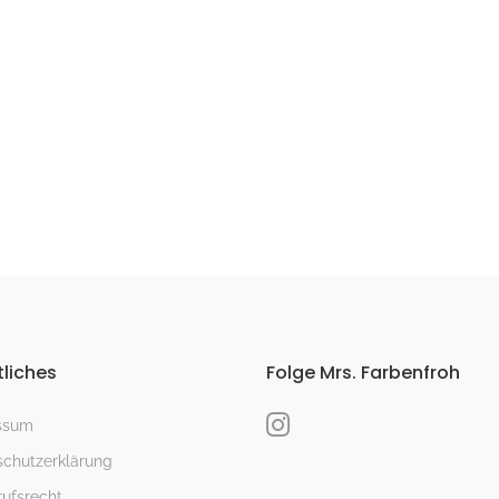
liches
Folge Mrs. Farbenfroh
ssum
chutzerklärung
ufsrecht