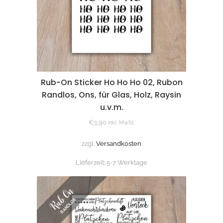
Rub-On Sticker Ho Ho Ho 02, Rubon
Randlos, Ons, für Glas, Holz, Raysin
u.v.m.
€
3,90
inkl. MwSt.
zzgl.
Versandkosten
Lieferzeit:
5-7 Werktage