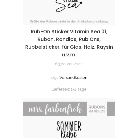
Rub-On Sticker Vitamin Sea 01,
Rubon, Randlos, Rub Ons,
Rubbelsticker, für Glas, Holz, Raysin
u.v.m.
€
3,20
inkl. MwSt.
zzgl.
Versandkosten
Lieferzeit:
2-4 Tage