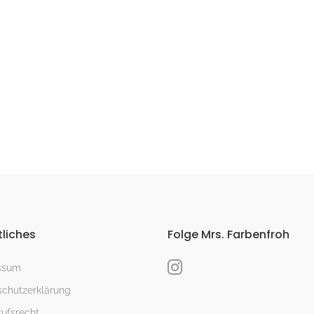
liches
Folge Mrs. Farbenfroh
ssum
chutzerklärung
ufsrecht