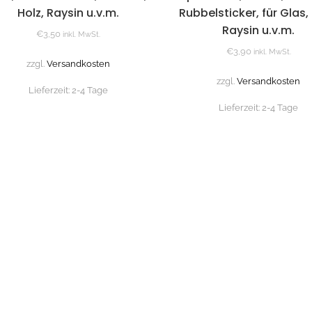
Holz, Raysin u.v.m.
Rubbelsticker, für Glas, 
Raysin u.v.m.
€
3,50
inkl. MwSt.
€
3,90
inkl. MwSt.
zzgl.
Versandkosten
zzgl.
Versandkosten
Lieferzeit:
2-4 Tage
Lieferzeit:
2-4 Tage