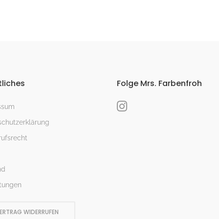
liches
Folge Mrs. Farbenfroh
ssum
chutzerklärung
ufsrecht
nd
tungen
ERTRAG WIDERRUFEN