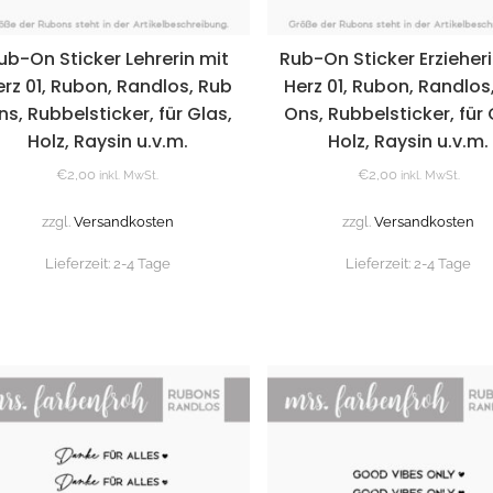
ub-On Sticker Lehrerin mit
Rub-On Sticker Erzieher
erz 01, Rubon, Randlos, Rub
Herz 01, Rubon, Randlos
ns, Rubbelsticker, für Glas,
Ons, Rubbelsticker, für 
Holz, Raysin u.v.m.
Holz, Raysin u.v.m.
€
2,00
€
2,00
inkl. MwSt.
inkl. MwSt.
zzgl.
Versandkosten
zzgl.
Versandkosten
Lieferzeit:
2-4 Tage
Lieferzeit:
2-4 Tage