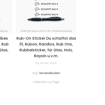
ibes
Rub-On Sticker Du schaffst das
, Rub
01, Rubon, Randlos, Rub Ons,
Glas,
Rubbelsticker, für Glas, Holz,
Raysin u.v.m.
€
2,00
inkl. MwSt.
zzgl.
Versandkosten
Lieferzeit:
2-4 Tage