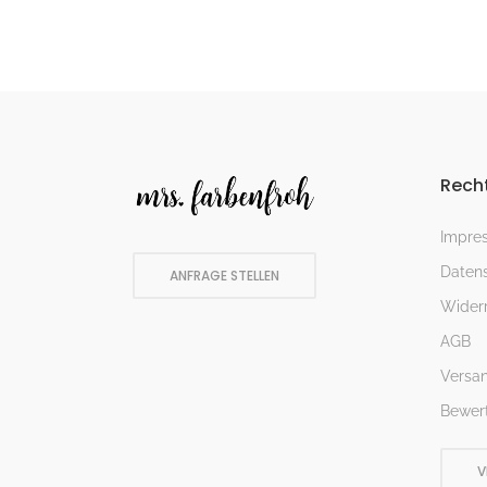
Recht
Impre
Datens
ANFRAGE STELLEN
Widerr
AGB
Versa
Bewer
V