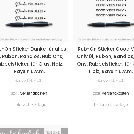
-On Sticker Danke für alles
Rub-On Sticker Good V
1, Rubon, Randlos, Rub Ons,
Only 01, Rubon, Randlos
bbelsticker, für Glas, Holz,
Ons, Rubbelsticker, für 
Raysin u.v.m.
Holz, Raysin u.v.m.
€
2,00
€
2,00
inkl. MwSt.
inkl. MwSt.
zzgl.
Versandkosten
zzgl.
Versandkosten
Lieferzeit:
2-4 Tage
Lieferzeit:
2-4 Tage