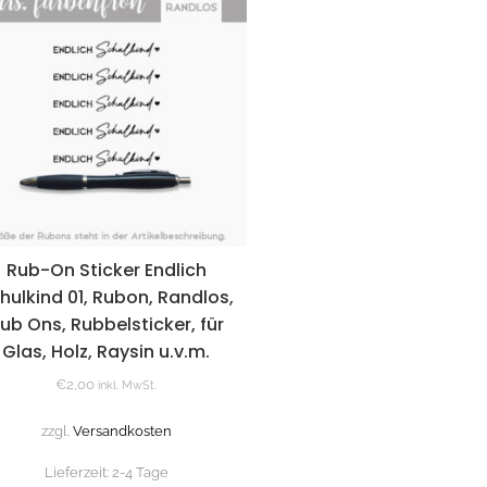
Rub-On Sticker Endlich
hulkind 01, Rubon, Randlos,
ub Ons, Rubbelsticker, für
Glas, Holz, Raysin u.v.m.
€
2,00
inkl. MwSt.
zzgl.
Versandkosten
Lieferzeit:
2-4 Tage