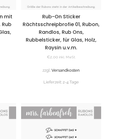
in mit
Rub-On Sticker
, Rub
Rächtsschreipbrofie 01, Rubon,
Glas,
Randlos, Rub Ons,
Rubbelsticker, für Glas, Holz,
Raysin u.v.m.
€
2,00
inkl. MwSt.
zzgl.
Versandkosten
Lieferzeit:
2-4 Tage