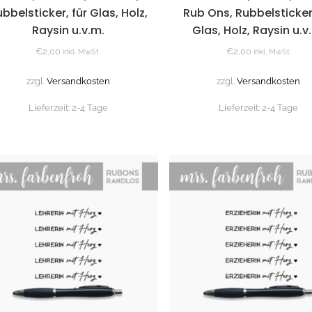
bbelsticker, für Glas, Holz,
Rub Ons, Rubbelsticker,
Raysin u.v.m.
Glas, Holz, Raysin u.v
€
2,00
€
2,00
inkl. MwSt.
inkl. MwSt.
zzgl.
Versandkosten
zzgl.
Versandkosten
Lieferzeit:
2-4 Tage
Lieferzeit:
2-4 Tage