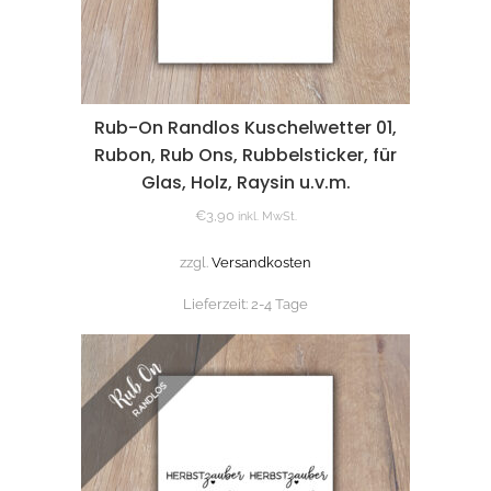
Rub-On Randlos Kuschelwetter 01,
Rubon, Rub Ons, Rubbelsticker, für
Glas, Holz, Raysin u.v.m.
€
3,90
inkl. MwSt.
zzgl.
Versandkosten
Lieferzeit:
2-4 Tage