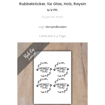
Rubbelsticker, für Glas, Holz, Raysin
u.v.m.
€
3,90
inkl. MwSt.
zzgl.
Versandkosten
Lieferzeit:
2-4 Tage