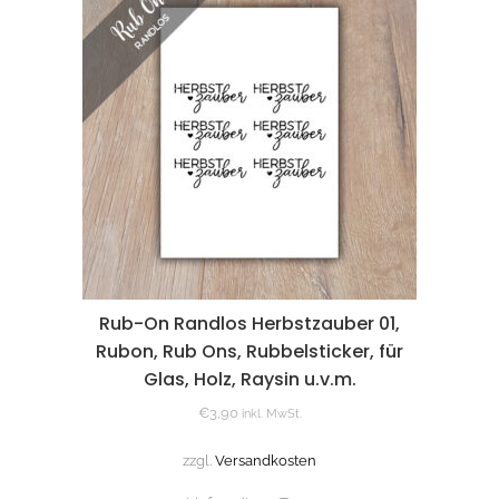
Rub-On Randlos Herbstzauber 01,
Rubon, Rub Ons, Rubbelsticker, für
Glas, Holz, Raysin u.v.m.
€
3,90
inkl. MwSt.
zzgl.
Versandkosten