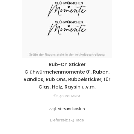
Rub-On Sticker
Glühwürmchenmomente 01, Rubon,
Randlos, Rub Ons, Rubbelsticker, für
Glas, Holz, Raysin u.v.m.
€
2,40
inkl. MwSt.
zzgl.
Versandkosten
Lieferzeit:
2-4 Tage