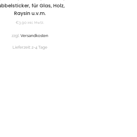
bbelsticker, für Glas, Holz,
Raysin u.v.m.
€
3,90
inkl. MwSt.
zzgl.
Versandkosten
Lieferzeit:
2-4 Tage