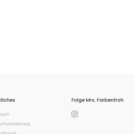
liches
Folge Mrs. Farbenfroh
ssum
chutzerklärung
ufsrecht