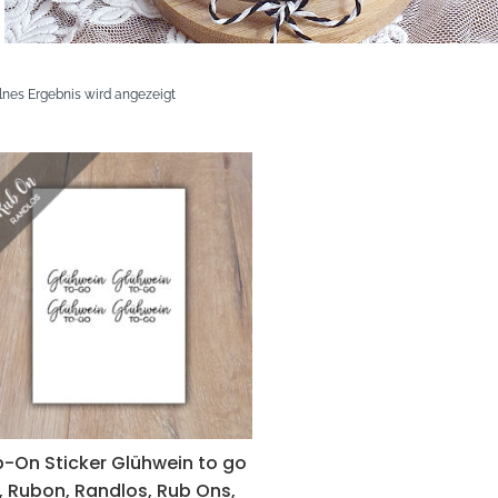
lnes Ergebnis wird angezeigt
-On Sticker Glühwein to go
1, Rubon, Randlos, Rub Ons,