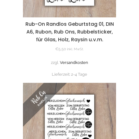
Rub-On Randlos Geburtstag 01, DIN
A6, Rubon, Rub Ons, Rubbelsticker,
für Glas, Holz, Raysin u.v.m.
€
5,50
inkl. MwSt.
zzgl.
Versandkosten
Lieferzeit:
2-4 Tage