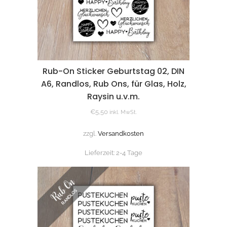
Rub-On Sticker Geburtstag 02, DIN
A6, Randlos, Rub Ons, für Glas, Holz,
Raysin u.v.m.
€
5,50
inkl. MwSt.
zzgl.
Versandkosten
Lieferzeit:
2-4 Tage