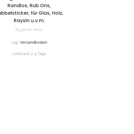
Randlos, Rub Ons,
bbelsticker, für Glas, Holz,
Raysin u.v.m.
€
3,90
inkl. MwSt.
zzgl.
Versandkosten
Lieferzeit:
2-4 Tage