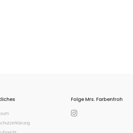
liches
Folge Mrs. Farbenfroh
ssum
chutzerklärung
ufsrecht