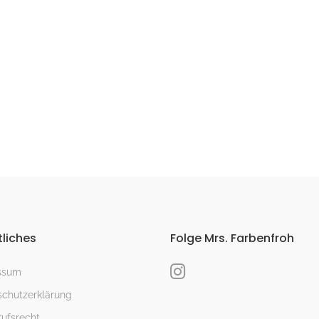
liches
Folge Mrs. Farbenfroh
ssum
chutzerklärung
ufsrecht