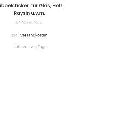
bbelsticker, für Glas, Holz,
Raysin u.v.m.
€
3,90
inkl. MwSt.
zzgl.
Versandkosten
Lieferzeit:
2-4 Tage