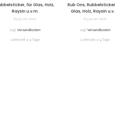
bbelsticker, für Glas, Holz,
Rub Ons, Rubbelsticker,
Raysin u.v.m.
Glas, Holz, Raysin u.v
€
5,50
€
3,90
inkl. MwSt.
inkl. MwSt.
zzgl.
Versandkosten
zzgl.
Versandkosten
Lieferzeit:
2-4 Tage
Lieferzeit:
2-4 Tage