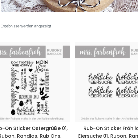
Nach
2 Ergebnisse werden angezeigt
neuesten
sortiert
b-On Sticker Ostergrüße 01,
Rub-On Sticker Fröhli
Rubon, Randlos, Rub Ons,
Eiersuche 01, Rubon, Ra