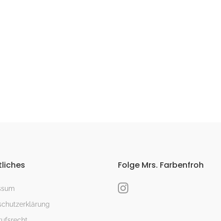
liches
Folge Mrs. Farbenfroh
ssum
chutzerklärung
ufsrecht