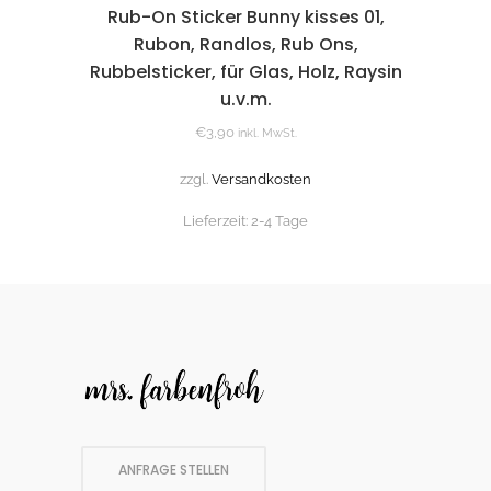
Rub-On Sticker Bunny kisses 01,
Rubon, Randlos, Rub Ons,
Rubbelsticker, für Glas, Holz, Raysin
u.v.m.
€
3,90
inkl. MwSt.
zzgl.
Versandkosten
Lieferzeit:
2-4 Tage
ANFRAGE STELLEN