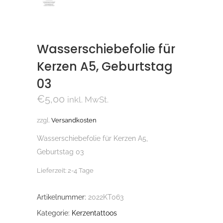
Wasserschiebefolie für
Kerzen A5, Geburtstag
03
€
5,00
inkl. MwSt.
zzgl.
Versandkosten
Wasserschiebefolie für Kerzen A5,
Geburtstag 03
Lieferzeit:
2-4 Tage
Artikelnummer:
2022KT063
Kategorie:
Kerzentattoos