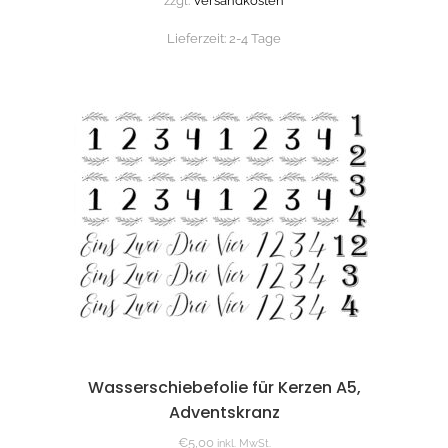
zzgl.
Versandkosten
Lieferzeit:
2-4 Tage
Wasserschiebefolie für Kerzen A5,
Adventskranz
€
5,00
inkl. MwSt.