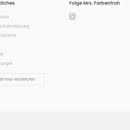
liches
Folge Mrs. Farbenfroh
ssum
chutzerklärung
ufsrecht
nd
tungen
ERTRAG WIDERRUFEN