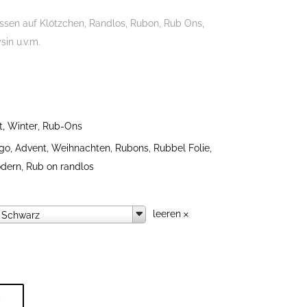
ssen auf Klötzchen, Randlos, Rubon, Rub Ons,
sin u.v.m.
, Winter
,
Rub-Ons
 go
,
Advent
,
Weihnachten
,
Rubons
,
Rubbel Folie
,
odern
,
Rub on randlos
leeren
Farbauswahl
Schwarz
B