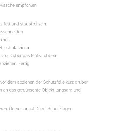
dwäsche empfohlen.
 fett und staubfrei sein.
usschneiden
fernen
bjekt platzieren
 Druck über das Motiv rubbeln
abziehen. Fertig
n vor dem abziehen der Schutzfolie kurz drüber
n an das gewünschte Objekt langsam und
ieren. Gerne kannst Du mich bei Fragen
______________________________