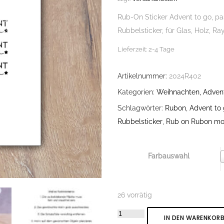
Rub-On Sticker Advent to go, pa
Rubbelsticker, für Glas, Holz, Ray
Lieferzeit:
2-4 Tage
Artikelnummer:
2024R402
Kategorien:
Weihnachten, Advent
Schlagwörter:
Rubon
,
Advent to
Rubbelsticker
,
Rub on Rubon m
Farbauswahl
26 vorrätig
Rub-
IN DEN WARENKOR