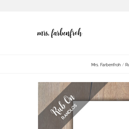
Mrs. Farbenfroh
/
R