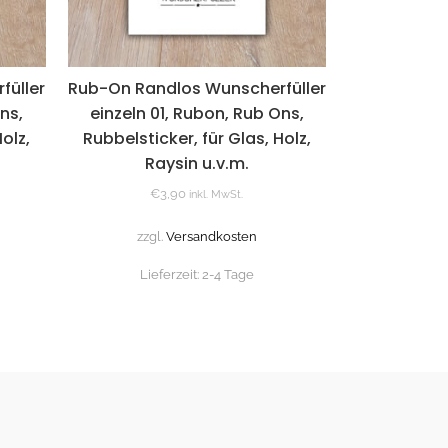
füller
Rub-On Randlos Wunscherfüller
ns,
einzeln 01, Rubon, Rub Ons,
olz,
Rubbelsticker, für Glas, Holz,
Raysin u.v.m.
€
3,90
inkl. MwSt.
zzgl.
Versandkosten
Lieferzeit:
2-4 Tage