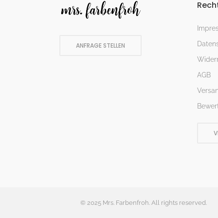
Recht
Impre
Datens
ANFRAGE STELLEN
Widerr
AGB
Versa
Bewer
V
© 2025 Mrs. Farbenfroh. All rights reserved.