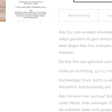
On
Sticker
Advent
Beschreibung
Zu
to
go,
Rub Ons zum veredeln individue
passen
selbst gestalten ist ganz einfa
auf
einen Bogen Rub Ons, bedruckt
Klötzchen,
Anlässen.
Rubon,
Die Rub Ons sind glänzend und l
Randlos,
Rub
Größe pro Schriftzug: 3,2 x 1,7 c
Ons,
Hochwertiger Druck, leicht zu ve
Rubbelsticker,
Wasserfest, kratzbeständig und
für
Glas,
Rub Ons kann man auch auf Glas, 
Holz,
Leder, Metall, Stein anbringen. 
Raysin
die Aufkleber leider nicht geeign