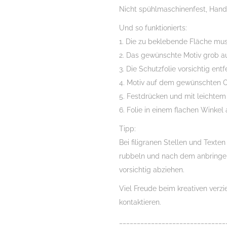
u.v.m.
Nicht spühlmaschinenfest, Han
Menge
Und so funktionierts:
1. Die zu beklebende Fläche muss
2. Das gewünschte Motiv grob a
3. Die Schutzfolie vorsichtig ent
4. Motiv auf dem gewünschten O
5. Festdrücken und mit leichtem
6. Folie in einem flachen Winkel 
Tipp:
Bei filigranen Stellen und Texte
rubbeln und nach dem anbringe
vorsichtig abziehen.
Viel Freude beim kreativen verz
kontaktieren.
______________________________