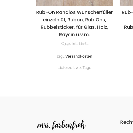
Rub-On Randlos Wunscherfüller
Rub-
einzeln 01, Rubon, Rub Ons,
Rubbelsticker, für Glas, Holz,
Rub
Raysin u.v.m.
€
3,90
inkl. MwSt.
zzgl.
Versandkosten
Lieferzeit:
2-4 Tage
Recht