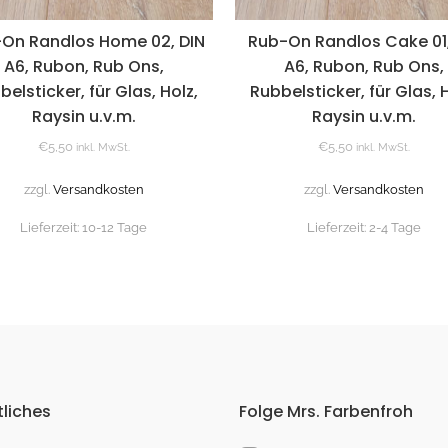
On Randlos Home 02, DIN
Rub-On Randlos Cake 01,
A6, Rubon, Rub Ons,
A6, Rubon, Rub Ons,
belsticker, für Glas, Holz,
Rubbelsticker, für Glas, H
Raysin u.v.m.
Raysin u.v.m.
€
5,50
€
5,50
inkl. MwSt.
inkl. MwSt.
zzgl.
Versandkosten
zzgl.
Versandkosten
Lieferzeit:
10-12 Tage
Lieferzeit:
2-4 Tage
liches
Folge Mrs. Farbenfroh