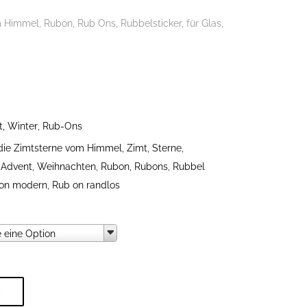
Himmel, Rubon, Rub Ons, Rubbelsticker, für Glas,
, Winter
,
Rub-Ons
r die Zimtsterne vom Himmel
,
Zimt
,
Sterne
,
,
Advent
,
Weihnachten
,
Rubon
,
Rubons
,
Rubbel
on modern
,
Rub on randlos
swahl
 eine Option
B