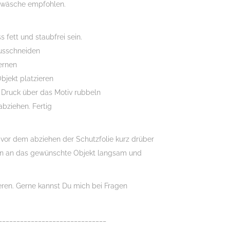
dwäsche empfohlen.
 fett und staubfrei sein.
usschneiden
fernen
bjekt platzieren
 Druck über das Motiv rubbeln
abziehen. Fertig
n vor dem abziehen der Schutzfolie kurz drüber
n an das gewünschte Objekt langsam und
ieren. Gerne kannst Du mich bei Fragen
______________________________