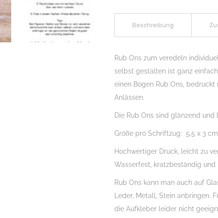
Randlos
Zimtsterne
Beschreibung
Zu
vom
Himmel,
Rub Ons zum veredeln individue
Rubon,
selbst gestalten ist ganz einfa
Rub
einen Bogen Rub Ons, bedruckt
Ons,
Anlässen.
Rubbelsticker,
Die Rub Ons sind glänzend und l
für
Glas,
Größe pro Schriftzug: 5,5 x 3 cm
Holz,
Hochwertiger Druck, leicht zu ve
Raysin
Wasserfest, kratzbeständig und
u.v.m.
Menge
Rub Ons kann man auch auf Glas, 
Leder, Metall, Stein anbringen. 
die Aufkleber leider nicht geeign