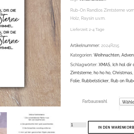
Rub-On Randlos Zimtsterne vom 
Holz, Raysin u.v.m.
Lieferzeit:
2-4 Tage
Artikelnummer:
2024R215
Kategorien:
Weihnachten, Advent
Schlagwörter:
XMAS
,
Ich hol di
Zimtsterne
,
ho ho ho
,
Christmas
Folie
,
Rubbelsticker
,
Rub on Rub
Farbauswahl
Farbau
Wähle
Rub-
IN DEN WARENKOR
On