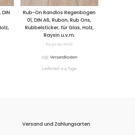
 DIN
Rub-On Randlos Regenbogen
01, DIN A6, Rubon, Rub Ons,
olz,
Rubbelsticker, für Glas, Holz,
Raysin u.v.m.
€
5,50
inkl. MwSt.
zzgl.
Versandkosten
Lieferzeit:
2-4 Tage
Versand und Zahlungsarten