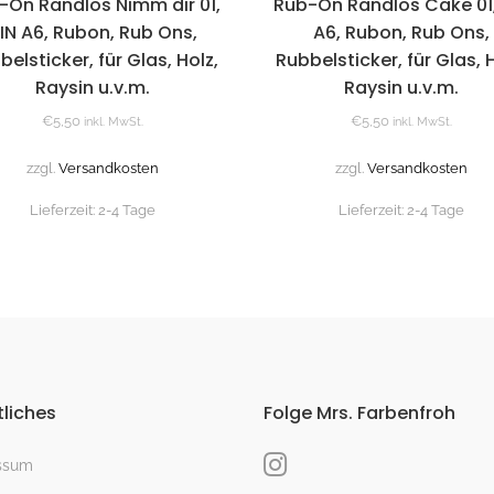
-On Randlos Nimm dir 01,
Rub-On Randlos Cake 01,
IN A6, Rubon, Rub Ons,
A6, Rubon, Rub Ons,
belsticker, für Glas, Holz,
Rubbelsticker, für Glas, H
Raysin u.v.m.
Raysin u.v.m.
€
5,50
€
5,50
inkl. MwSt.
inkl. MwSt.
zzgl.
Versandkosten
zzgl.
Versandkosten
Lieferzeit:
2-4 Tage
Lieferzeit:
2-4 Tage
liches
Folge Mrs. Farbenfroh
ssum