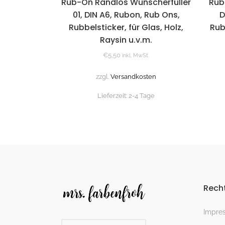
Rub-On Randlos Wunscherfüller
Rub
01, DIN A6, Rubon, Rub Ons,
D
Rubbelsticker, für Glas, Holz,
Rub
Raysin u.v.m.
€
5,50
inkl. MwSt.
zzgl.
Versandkosten
Lieferzeit:
2-4 Tage
Recht
Impre