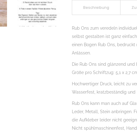
Erzieherin
Beschreibung
Zu
mit
Herz
Rub Ons zum veredeln individue
einzeln
selbst gestalten ist ganz einfa
01,
einen Bogen Rub Ons, bedruckt
Randlos,
Anlässen.
Rubon,
Die Rub Ons sind glänzend und l
Rub
Größe pro Schriftzug: 5,1 x 2,7 c
Ons,
Rubbelsticker,
Hochwertiger Druck, leicht zu ve
für
Wasserfest, kratzbeständig und
Glas,
Rub Ons kann man auch auf Glas, 
Holz,
Leder, Metall, Stein anbringen. 
Raysin
die Aufkleber leider nicht geeign
u.v.m.
Nicht spühlmaschinenfest, Han
Menge