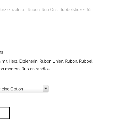
rz einzeln 01, Rubon, Rub Ons, Rubbelsticker, für
ns
n mit Herz
,
Erzieherin
,
Rubon Linien
,
Rubon
,
Rubbel
on modern
,
Rub on randlos
swahl
 eine Option
B