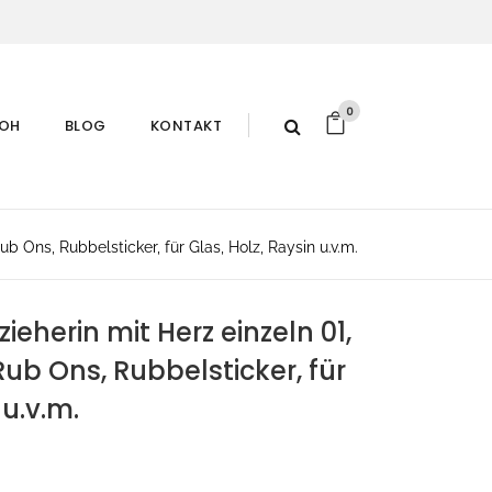
0
ROH
BLOG
KONTAKT
b Ons, Rubbelsticker, für Glas, Holz, Raysin u.v.m.
ieherin mit Herz einzeln 01,
ub Ons, Rubbelsticker, für
 u.v.m.