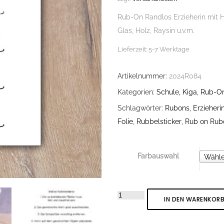
Rub-On Randlos Erzieherin mit He
Glas, Holz, Raysin u.v.m.
Lieferzeit:
5-7 Werktage
Artikelnummer:
2024R084
Kategorien:
Schule, Kiga
,
Rub-O
Schlagwörter:
Rubons
,
Erzieheri
Folie
,
Rubbelsticker
,
Rub on Rub
Farbauswahl
Farbau
Wähle
Rub-
IN DEN WARENKOR
On
Sticker