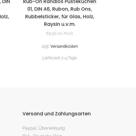
 DIN
Rub-On Randlos Pustekuchen
01, DIN A6, Rubon, Rub Ons,
olz,
Rubbelsticker, für Glas, Holz,
Raysin u.v.m.
€
5,50
inkl. MwSt.
zzgl.
Versandkosten
Lieferzeit:
2-4 Tage
Versand und Zahlungsarten
Paypal, Überweisung