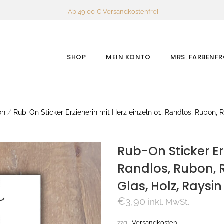
Ab 49,00 € Versandkostenfrei
SHOP
MEIN KONTO
MRS. FARBENF
oh
/
Rub-On Sticker Erzieherin mit Herz einzeln 01, Randlos, Rubon, Ru
Rub-On Sticker Erz
Randlos, Rubon, R
Glas, Holz, Raysin
€
3,90
inkl. MwSt.
zzgl.
Versandkosten