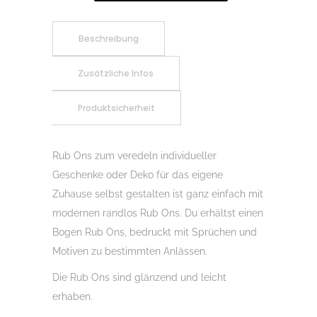
Lass
es
Beschreibung
krachen
Zusätzliche Infos
01,
Rubon,
Produktsicherheit
Rub
Ons,
Rubbelsticker,
Rub Ons zum veredeln individueller
für
Geschenke oder Deko für das eigene
Glas,
Zuhause selbst gestalten ist ganz einfach mit
Holz,
modernen randlos Rub Ons. Du erhältst einen
Raysin
Bogen Rub Ons, bedruckt mit Sprüchen und
u.v.m.
Motiven zu bestimmten Anlässen.
Menge
Die Rub Ons sind glänzend und leicht
erhaben.