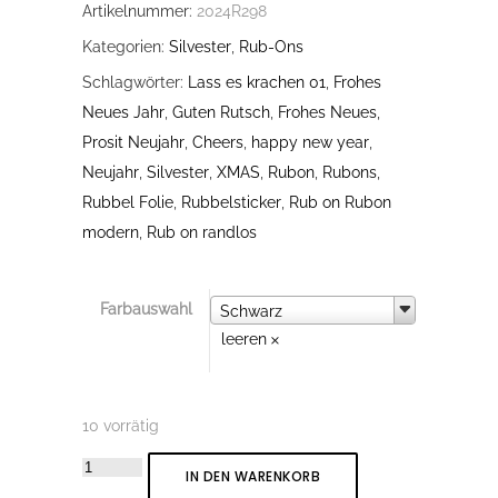
Artikelnummer:
2024R298
Kategorien:
Silvester
,
Rub-Ons
Schlagwörter:
Lass es krachen 01
,
Frohes
Neues Jahr
,
Guten Rutsch
,
Frohes Neues
,
Prosit Neujahr
,
Cheers
,
happy new year
,
Neujahr
,
Silvester
,
XMAS
,
Rubon
,
Rubons
,
Rubbel Folie
,
Rubbelsticker
,
Rub on Rubon
modern
,
Rub on randlos
Farbauswahl
Farbauswahl
Schwarz
leeren
10 vorrätig
Rub-
IN DEN WARENKORB
On