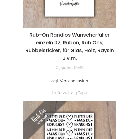
Rub-On Randlos Wunscherfüller
einzeln 02, Rubon, Rub Ons,
Rubbelsticker, für Glas, Holz, Raysin
u.v.m.
€
3,90
inkl. MwSt.
zzgl.
Versandkosten
Lieferzeit:
2-4 Tage