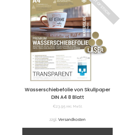
OUT OF STOCK!
Wasserschiebefolie von Skullpaper
DIN A4 8 Blatt
€
23,95
inkl. MwSt.
zzgl.
Versandkosten