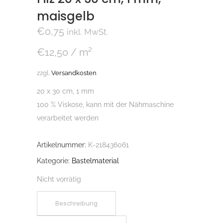
maisgelb
€
0,75
inkl. MwSt.
€
12,50
/
m²
zzgl.
Versandkosten
20 x 30 cm, 1 mm
100 % Viskose, kann mit der Nähmaschine
verarbeitet werden
Artikelnummer:
K-218436061
Kategorie:
Bastelmaterial
Nicht vorrätig
Beschreibung